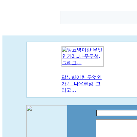
당뇨병이란 무엇인
가2....나우루섬, 그
리고…